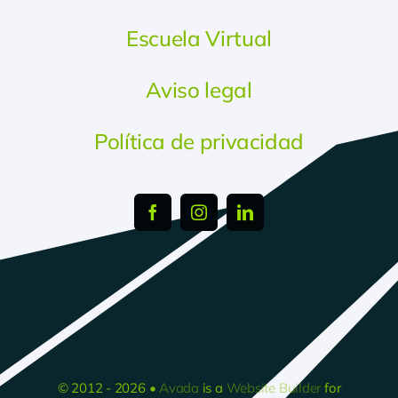
Escuela Virtual
Aviso legal
Política de privacidad
© 2012 - 2026 •
Avada
is a
Website Builder
for