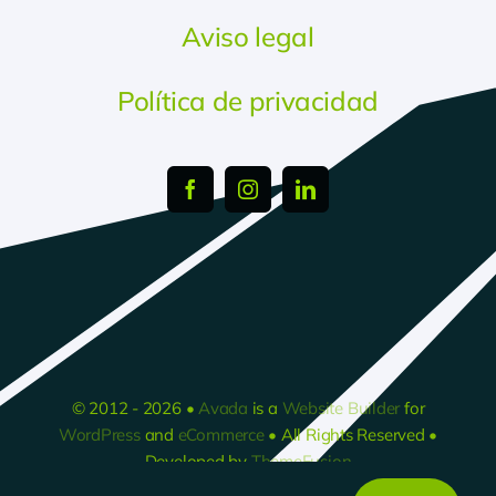
Aviso legal
Política de privacidad
© 2012 - 2026 •
Avada
is a
Website Builder
for
WordPress
and
eCommerce
• All Rights Reserved •
Developed by
ThemeFusion