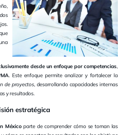
ño,
ados
os.
que
 una
clusivamente desde un enfoque por competencias
,
PMA
. Este enfoque permite analizar y fortalecer la
ón de proyectos
, desarrollando capacidades internas
as y resultados.
isión estratégica
en México
parte de comprender cómo se toman las