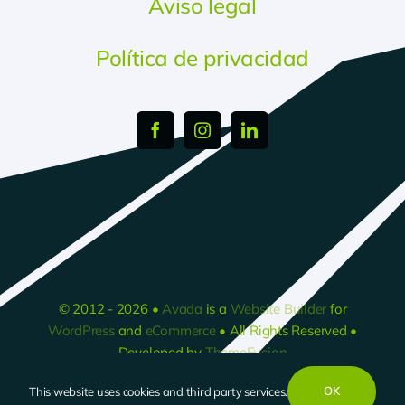
Aviso legal
Política de privacidad
© 2012 - 2026 •
Avada
is a
Website Builder
for
WordPress
and
eCommerce
• All Rights Reserved •
Developed by
ThemeFusion
OK
This website uses cookies and third party services.