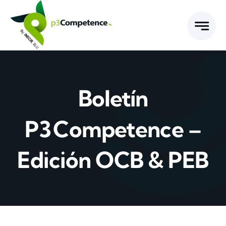
Skip
to
content
Boletín
P3 Competence –
Edición OCB & PEB