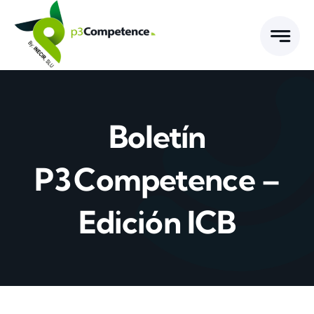
Skip
to
content
Boletín
P3 Competence –
Edición ICB