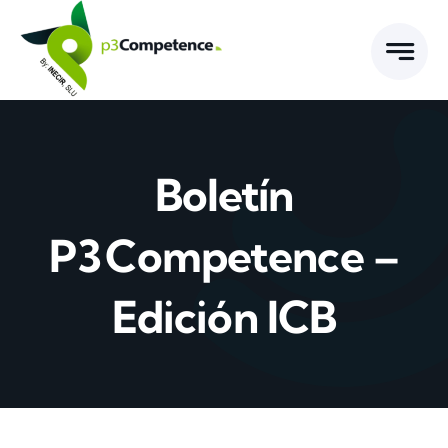
Skip
to
content
Boletín
P3 Competence –
Edición ICB