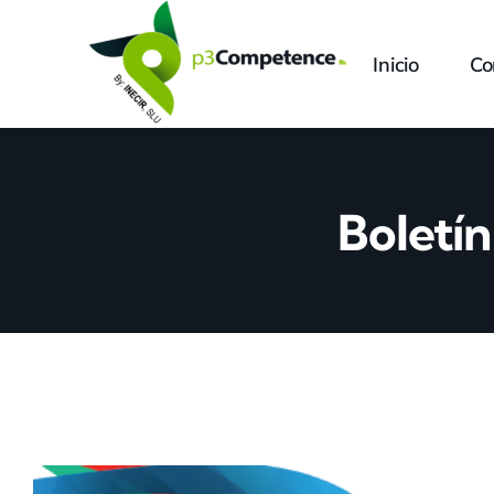
Skip
to
Inicio
Co
content
Boletí