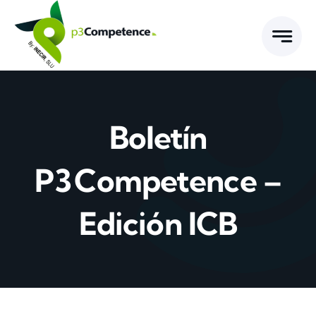
Skip
to
content
Boletín
P3 Competence –
Edición ICB