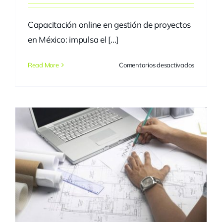
Capacitación online en gestión de proyectos
en México: impulsa el [...]
en
Read More
Comentarios desactivados
Capacitac
online
en
gestión
de
proyectos
en
México