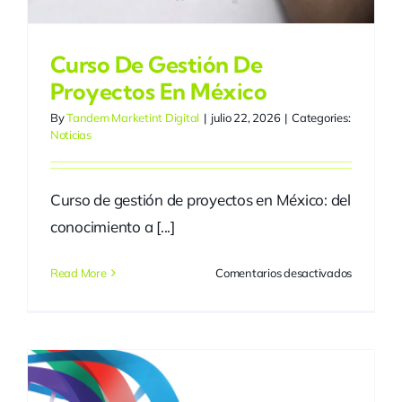
Curso De Gestión De
Proyectos En México
By
Tandem Marketint Digital
|
julio 22, 2026
|
Categories:
Noticias
Curso de gestión de proyectos en México: del
conocimiento a [...]
en
Read More
Comentarios desactivados
Curso
de
gestión
de
proyectos
en