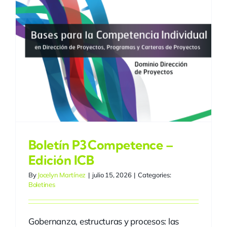
México
Boletín P3 Competence –
Edición ICB
By
Jocelyn Martínez
|
julio 15, 2026
|
Categories:
Boletines
Gobernanza, estructuras y procesos: las