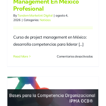
Management En México
Profesional
By
Tandem Marketint Digital
|
agosto 4,
2026
|
Categories:
Noticias
Curso de project management en México:
desarrolla competencias para liderar [...]
en
Read More
Comentarios desactivados
Curso
de
project
managem
en
México
profesion