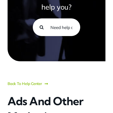
help you?
Search
for:
Back To Help Center
Ads And Other