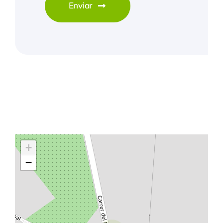
Enviar
+
−