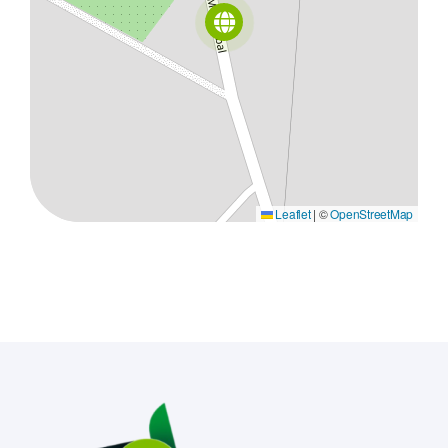
Leaflet
|
©
OpenStreetMap