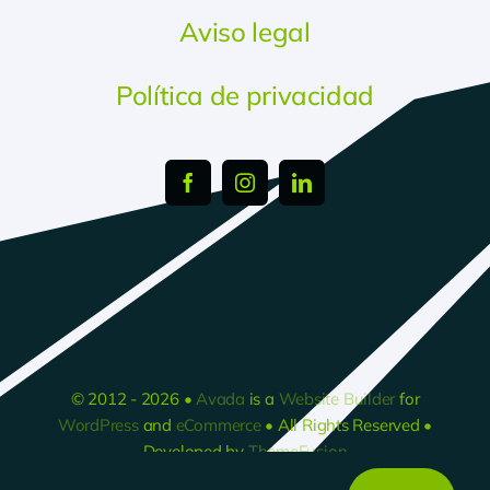
Aviso legal
Política de privacidad
© 2012 - 2026 •
Avada
is a
Website Builder
for
WordPress
and
eCommerce
• All Rights Reserved •
Developed by
ThemeFusion