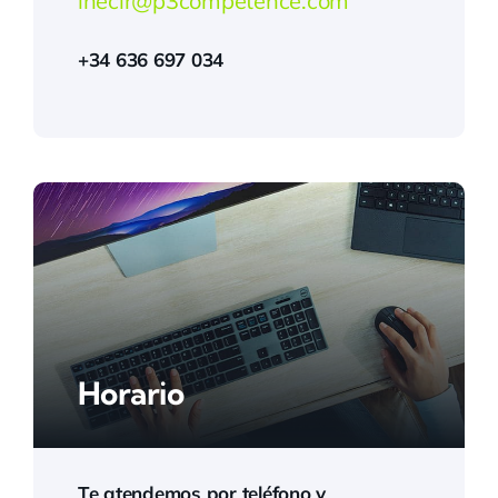
inecir@p3competence.com
+34 636 697 034
Horario
Te atendemos por teléfono y